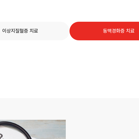
이상지질혈증 치료
동맥경화증 치료