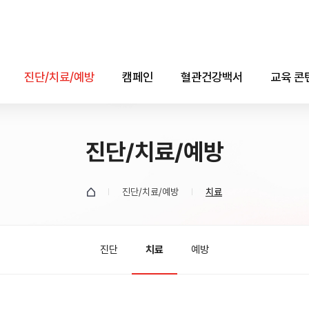
진단/치료/예방
캠페인
혈관건강백서
교육 콘
진단
콜레스테롤의 날
애니메
치료
진단/치료/예방
자료실
소책자(e-b
예방
데이터
진단/치료/예방
치료
유튜브
진단
치료
예방