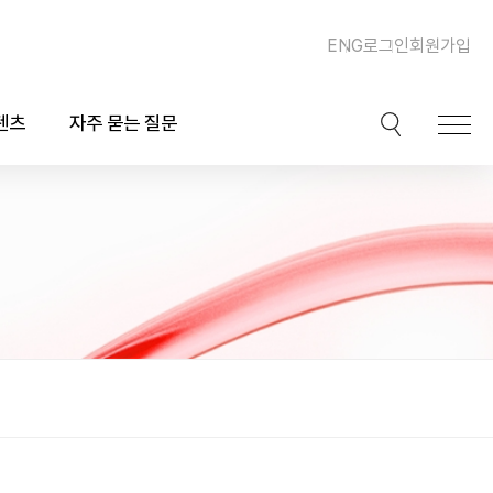
ENG
로그인
회원가입
텐츠
자주 묻는 질문
이션
핫이슈
ook)
동맥경화증 및 심장질환
북
이상지질혈증
채널
비만, 체중조절, 다이어트