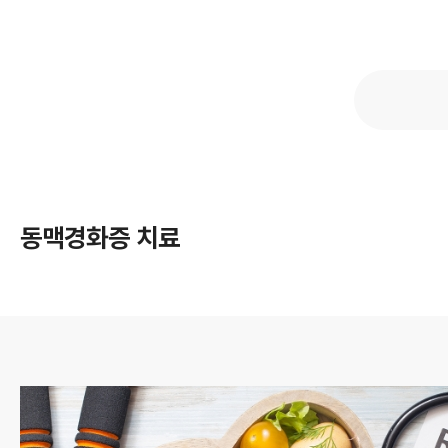
학회 위치
20주년
동맥경화증 치료