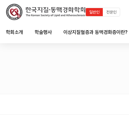
일반인
전문인
학회소개
학술행사
이상지질혈증과 동맥경화증이란?
인사말
최근 학술행사
지질이란?
연혁
학술행사 연혁
이상지질혈증이란?
임원진
국내외 학술일정 달력
동맥경화증이란?
회칙 및 규정
국내외 학술일정 리스트
한국인의 이상지질혈증 현황
시상제도
이상지질혈증/동맥경화와의
심혈관계의 관계
학회 출판물
회원가입 안내