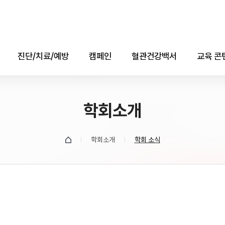
진단/치료/예방
캠페인
혈관건강백서
교육 콘
진단
콜레스테롤의 날
애니메
치료
학회소개
자료실
소책자(e-b
예방
데이터
학회소개
학회 소식
유튜브