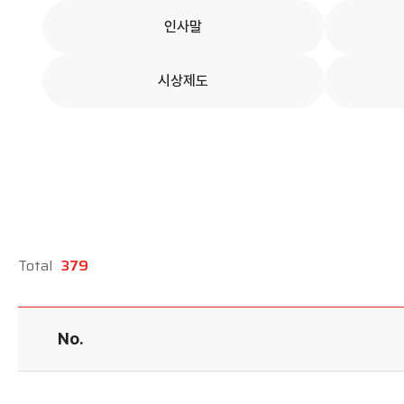
학회 위치
인사말
20주년
시상제도
Total
379
No.