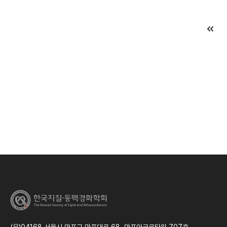
(우)04168 서울시 마포구 마포대로 68, 마포아크로타워 707호