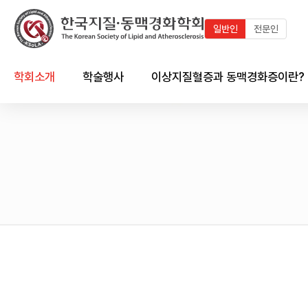
일반인
전문인
학회소개
학술행사
이상지질혈증과 동맥경화증이란?
인사말
최근 학술행사
지질이란?
연혁
학술행사 연혁
이상지질혈증이란?
임원진
국내외 학술일정 달력
동맥경화증이란?
회칙 및 규정
국내외 학술일정 리스트
한국인의 이상지질혈증 현황
시상제도
이상지질혈증/동맥경화와의
심혈관계의 관계
학회 출판물
회원가입 안내