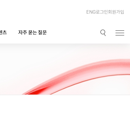
ENG
로그인
회원가입
텐츠
자주 묻는 질문
이션
핫이슈
ook)
동맥경화증 및 심장질환
북
이상지질혈증
채널
비만, 체중조절, 다이어트