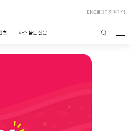
ENG
로그인
회원가입
텐츠
자주 묻는 질문
이션
핫이슈
ook)
동맥경화증 및 심장질환
북
이상지질혈증
채널
비만, 체중조절, 다이어트