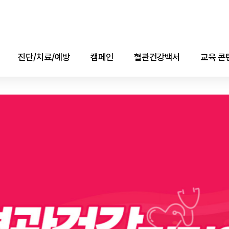
진단/치료/예방
캠페인
혈관건강백서
교육 콘
진단
콜레스테롤의 날
애니메
치료
자료실
소책자(e-b
예방
데이터
유튜브