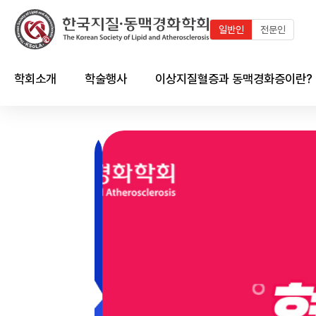
일반인
전문인
학회소개
학술행사
이상지질혈증과 동맥경화증이란?
인사말
최근 학술행사
지질이란?
연혁
학술행사 연혁
이상지질혈증이란?
임원진
국내외 학술일정 달력
동맥경화증이란?
회칙 및 규정
국내외 학술일정 리스트
한국인의 이상지질혈증 현황
시상제도
이상지질혈증/동맥경화와의
심혈관계의 관계
학회 출판물
회원가입 안내