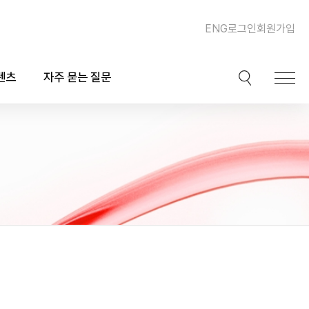
ENG
로그인
회원가입
텐츠
자주 묻는 질문
이션
핫이슈
ook)
동맥경화증 및 심장질환
북
이상지질혈증
채널
비만, 체중조절, 다이어트