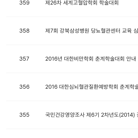
359
제26차 세계고혈압학회 학술대회
358
제7회 강북삼성병원 당뇨혈관센터 교육 
357
2016년 대한비만학회 춘계학술대회 안내
356
2016 대한심뇌혈관질환예방학회 춘계학
355
국민건강영양조사 제6기 2차년도(2014