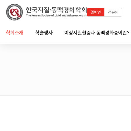
일반인
전문인
학회소개
학술행사
이상지질혈증과 동맥경화증이란?
인사말
최근 학술행사
지질이란?
연혁
학술행사 연혁
이상지질혈증이란?
임원진
국내외 학술일정 달력
동맥경화증이란?
회칙 및 규정
국내외 학술일정 리스트
한국인의 이상지질혈증 현황
시상제도
이상지질혈증/동맥경화와의
심혈관계의 관계
학회 출판물
회원가입 안내