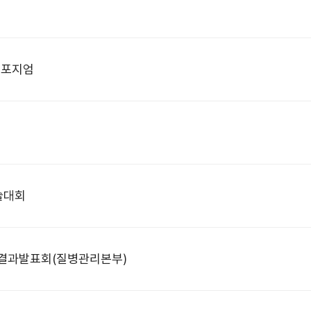
심포지엄
술대회
) 결과발표회(질병관리본부)