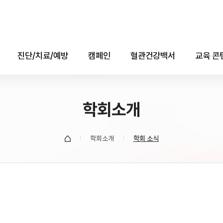
진단/치료/예방
캠페인
혈관건강백서
교육 콘
진단
콜레스테롤의 날
애니메
치료
학회소개
자료실
소책자(e-b
예방
데이터
학회소개
학회 소식
유튜브