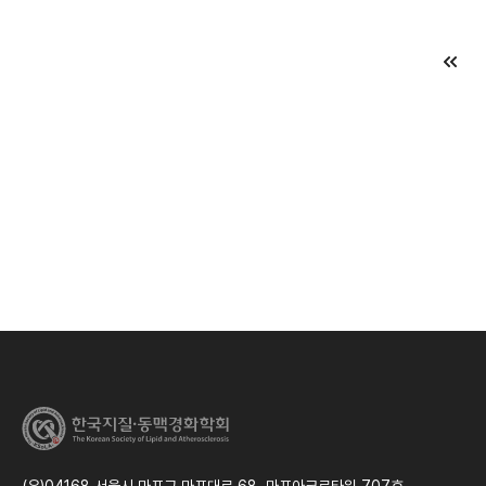
(우)04168 서울시 마포구 마포대로 68, 마포아크로타워 707호