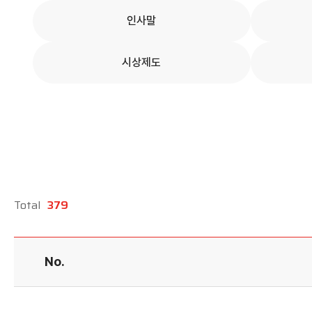
학회 위치
인사말
20주년
시상제도
Total
379
No.