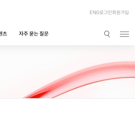
ENG
로그인
회원가입
텐츠
자주 묻는 질문
이션
핫이슈
ook)
동맥경화증 및 심장질환
북
이상지질혈증
채널
비만, 체중조절, 다이어트