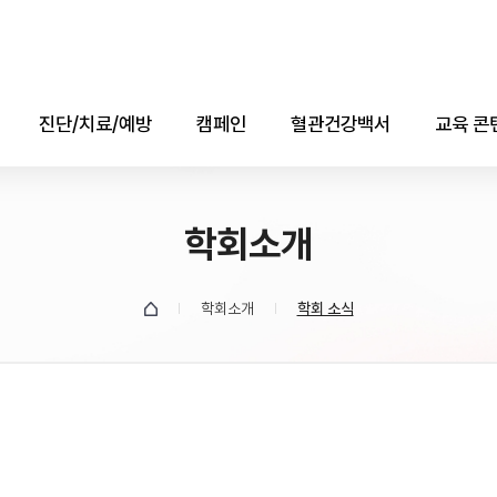
진단/치료/예방
캠페인
혈관건강백서
교육 콘
진단
콜레스테롤의 날
애니메
치료
학회소개
자료실
소책자(e-b
예방
데이터
학회소개
학회 소식
유튜브