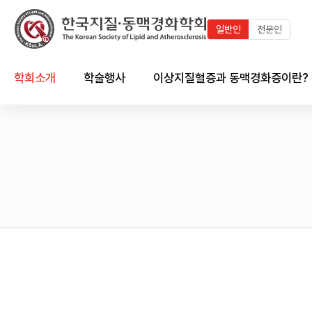
일반인
전문인
학회소개
학술행사
이상지질혈증과 동맥경화증이란?
인사말
최근 학술행사
지질이란?
연혁
학술행사 연혁
이상지질혈증이란?
임원진
국내외 학술일정 달력
동맥경화증이란?
회칙 및 규정
국내외 학술일정 리스트
한국인의 이상지질혈증 현황
시상제도
이상지질혈증/동맥경화와의
심혈관계의 관계
학회 출판물
회원가입 안내