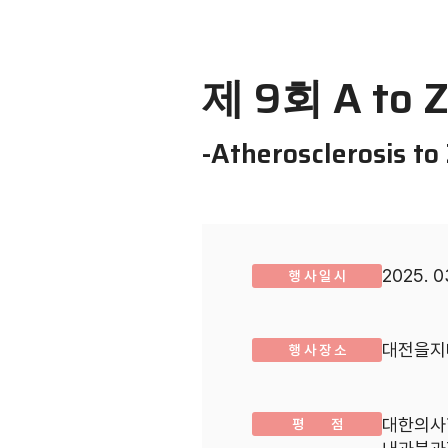
제 9회 A to
-Atherosclerosis to
2025. 0
행 사 일 시
대전을지
행 사 장 소
대한의사협
평 점