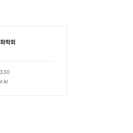
경화학회
5330
r.kr