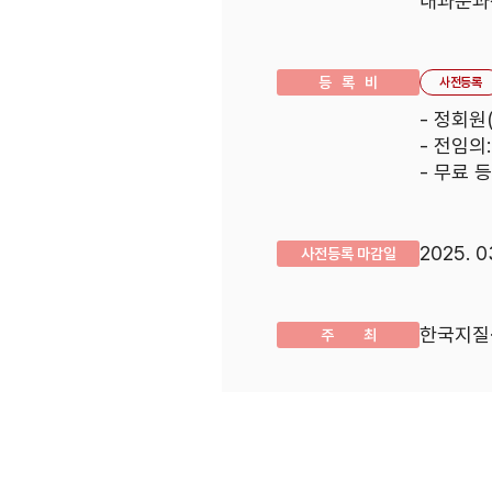
내과분과
등 록 비
사전등록
- 정회원(
- 전임의:
- 무료 
2025. 
사전등록 마감일
한국지질
주 최