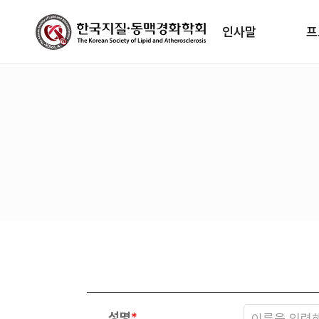
인사말
프
성명
*