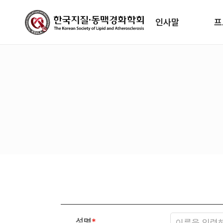
인사말
프
성명
*