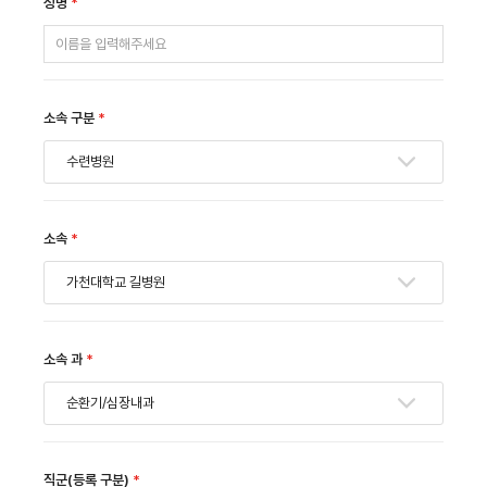
성명
*
소속 구분
*
수련병원
소속
*
가천대학교 길병원
소속 과
*
순환기/심장내과
직군(등록 구분)
*