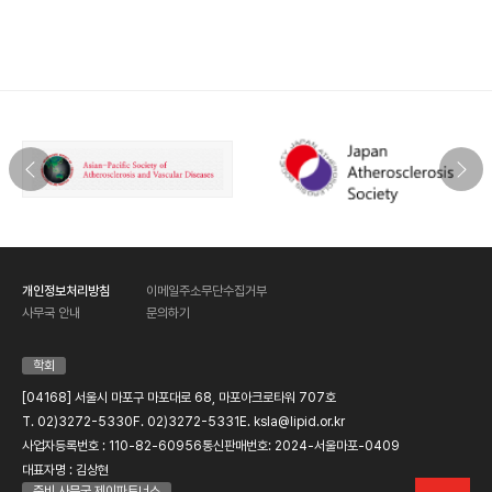
4. 개인정보의 보유 및 이용기간
가입자 님의 개인정보는 한국지질동맥경화학회에서 계속 보유
하며 서비스 제공을 위해 이용하게 됩니다.
개인정보처리방침
이메일주소무단수집거부
사무국 안내
문의하기
학회
[04168] 서울시 마포구 마포대로 68, 마포아크로타워 707호
T. 02)3272-5330
F. 02)3272-5331
E. ksla@lipid.or.kr
사업자등록번호 : 110-82-60956
통신판매번호: 2024-서울마포-0409
대표자명 : 김상현
준비 사무국 제이파트너스