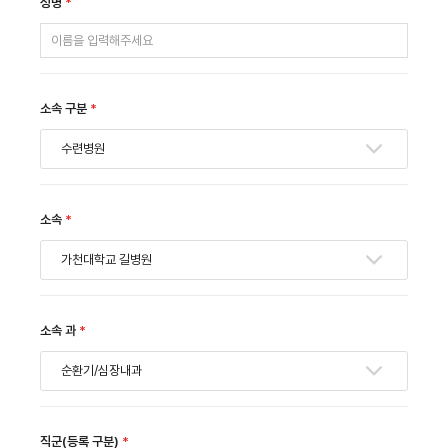
성명
*
소속 구분
*
수련병원
소속
*
가천대학교 길병원
소속 과
*
순환기/심장내과
직군(등록 구분)
*