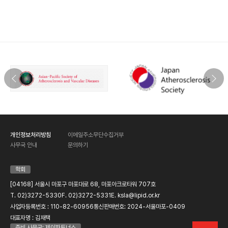
4. 개인정보의 보유 및 이용기간
가입자 님의 개인정보는 한국지질동맥경화학회에서 계속 보유
하며 서비스 제공을 위해 이용하게 됩니다.
개인정보처리방침
이메일주소무단수집거부
사무국 안내
문의하기
학회
[04168] 서울시 마포구 마포대로 68, 마포아크로타워 707호
T. 02)3272-5330
F. 02)3272-5331
E. ksla@lipid.or.kr
사업자등록번호 : 110-82-60956
통신판매번호: 2024-서울마포-0409
대표자명 : 김재택
준비 사무국: 제이파트너스