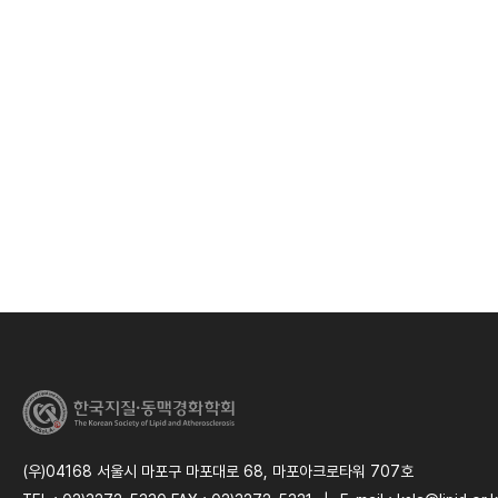
(우)04168 서울시 마포구 마포대로 68, 마포아크로타워 707호