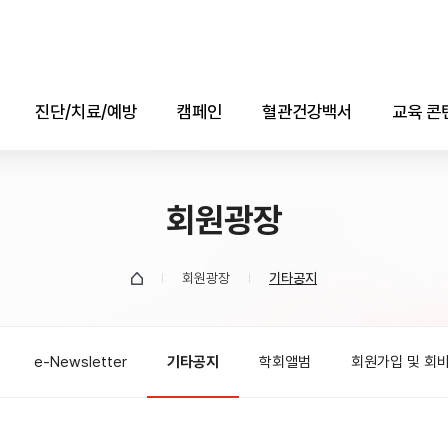
진단/치료/예방
캠페인
혈관건강백서
교육 콘
진단
콜레스테롤의 날
애니메
치료
회원광장
자료실
소책자(e-b
예방
데이터
회원광장
기타공지
유튜브
e-Newsletter
기타공지
학회앨범
회원가입 및 회