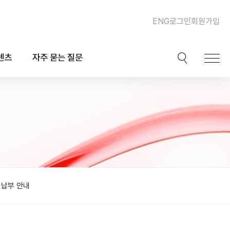
ENG
로그인
회원가입
텐츠
자주 묻는 질문
이션
핫이슈
ook)
동맥경화증 및 심장질환
북
이상지질혈증
채널
비만, 체중조절, 다이어트
비납부 안내