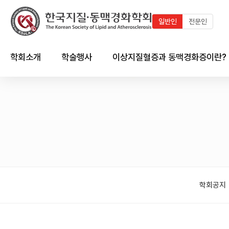
일반인
전문인
학회소개
학술행사
이상지질혈증과 동맥경화증이란?
인사말
최근 학술행사
지질이란?
연혁
학술행사 연혁
이상지질혈증이란?
임원진
국내외 학술일정 달력
동맥경화증이란?
회칙 및 규정
국내외 학술일정 리스트
한국인의 이상지질혈증 현황
시상제도
이상지질혈증/동맥경화와의
심혈관계의 관계
학회공지
학회 출판물
회원가입 안내