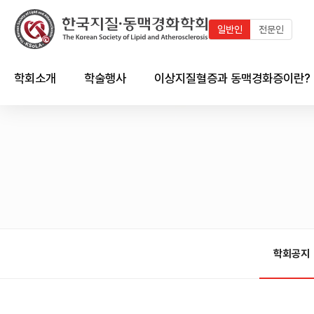
일반인
전문인
학회소개
학술행사
이상지질혈증과 동맥경화증이란?
인사말
최근 학술행사
지질이란?
연혁
학술행사 연혁
이상지질혈증이란?
임원진
국내외 학술일정 달력
동맥경화증이란?
회칙 및 규정
국내외 학술일정 리스트
한국인의 이상지질혈증 현황
시상제도
이상지질혈증/동맥경화와의
심혈관계의 관계
학회공지
학회 출판물
회원가입 안내