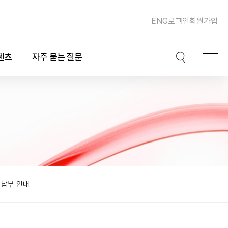
ENG
로그인
회원가입
텐츠
자주 묻는 질문
이션
핫이슈
ook)
동맥경화증 및 심장질환
북
이상지질혈증
채널
비만, 체중조절, 다이어트
비납부 안내