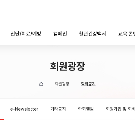
진단/치료/예방
캠페인
혈관건강백서
교육 콘
진단
콜레스테롤의 날
애니메
치료
회원광장
자료실
소책자(e-b
예방
데이터
회원광장
학회공지
유튜브
e-Newsletter
기타공지
학회앨범
회원가입 및 회