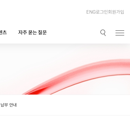
ENG
로그인
회원가입
텐츠
자주 묻는 질문
이션
핫이슈
ook)
동맥경화증 및 심장질환
북
이상지질혈증
채널
비만, 체중조절, 다이어트
비납부 안내