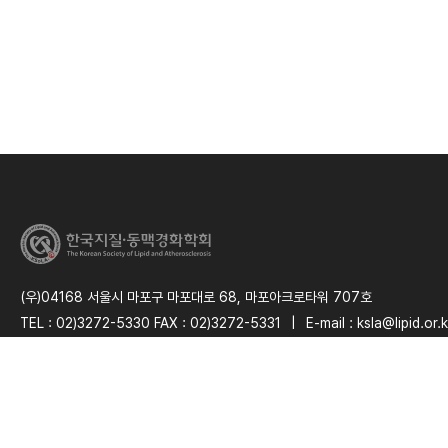
(우)04168 서울시 마포구 마포대로 68, 마포아크로타워 707호
TEL : 02)3272-5330 FAX : 02)3272-5331
|
E-mail : ksla@lipid.or.k
사업자등록번호 : 110-82-60956
|
통신판매번호: 2024-서울마포-0409
C
O
PYRIGHT 2025 The Korean Society of Lipid and Atherosclerosis. All RIGHT