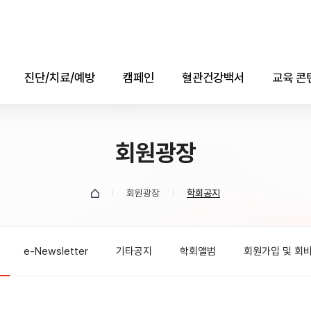
진단/치료/예방
캠페인
혈관건강백서
교육 콘
진단
콜레스테롤의 날
애니메
치료
회원광장
자료실
소책자(e-b
예방
데이터
회원광장
학회공지
유튜브
e-Newsletter
기타공지
학회앨범
회원가입 및 회