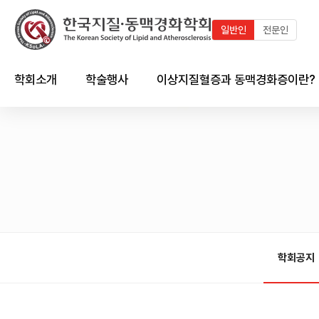
일반인
전문인
학회소개
학술행사
이상지질혈증과 동맥경화증이란?
인사말
최근 학술행사
지질이란?
연혁
학술행사 연혁
이상지질혈증이란?
임원진
국내외 학술일정 달력
동맥경화증이란?
회칙 및 규정
국내외 학술일정 리스트
한국인의 이상지질혈증 현황
시상제도
이상지질혈증/동맥경화와의
심혈관계의 관계
학회공지
학회 출판물
회원가입 안내