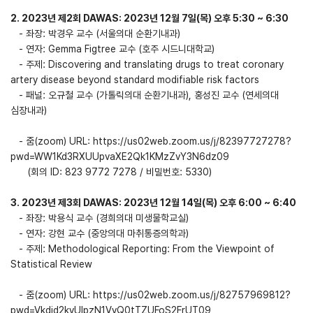
2. 2023년 제2회 DAWAS: 2023년 12월 7일(목) 오후 5:30 ~ 6:30
- 좌장: 박경우 교수 (서울의대 순환기내과)
- 연자: Gemma Figtree 교수 (호주 시드니대학교)
- 주제: Discovering and translating drugs to treat coronary
artery disease beyond standard modifiable risk factors
- 패널: 오규철 교수 (가톨릭의대 순환기내과), 홍성진 교수 (연세의대
심장내과)
- 줌(zoom) URL:
https://us02web.zoom.us/j/82397727278?
pwd=WW1Kd3RXUUpvaXE2Qk1KMzZvY3N6dz09
(회의 ID: 823 9772 7278 / 비밀번호: 5330)
3. 2023년 제3회 DAWAS: 2023년 12월 14일(목) 오후 6:00 ~ 6:40
- 좌장: 박용식 교수 (경희의대 미생물학교실)
- 연자: 강현 교수 (중앙의대 마취통증의학과)
- 주제: Methodological Reporting: From the Viewpoint of
Statistical Review
- 줌(zoom) URL:
https://us02web.zoom.us/j/82757969812?
pwd=Vkdid2kyUlpzN1VvQ0tTZUFoS2FrUT09