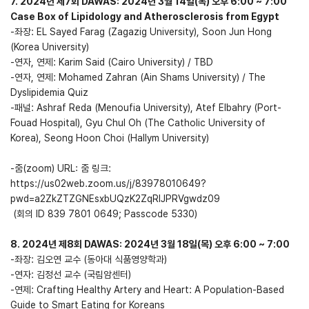
7. 2024년 제7회 DAWAS: 2024년 3월 14일(목) 오후 6:00 ~ 7:00
Case Box of Lipidology and Atherosclerosis from Egypt
-좌장: EL Sayed Farag (Zagazig University), Soon Jun Hong
(Korea University)
-연자, 연제: Karim Said (Cairo University) / TBD
-연자, 연제: Mohamed Zahran (Ain Shams University) / The
Dyslipidemia Quiz
-패널: Ashraf Reda (Menoufia University), Atef Elbahry (Port-
Fouad Hospital), Gyu Chul Oh (The Catholic University of
Korea), Seong Hoon Choi (Hallym University)
-줌(zoom) URL: 줌 링크:
https://us02web.zoom.us/j/83978010649?
pwd=a2ZkZTZGNEsxbUQzK2ZqRlJPRVgwdz09
(회의 ID 839 7801 0649; Passcode 5330)
8. 2024년 제8회 DAWAS: 2024년 3월 18일(목) 오후 6:00 ~ 7:00
-좌장: 김오연 교수 (동아대 식품영양학과)
-연자: 김정선 교수 (국림암센터)
-연제: Crafting Healthy Artery and Heart: A Population-Based
Guide to Smart Eating for Koreans