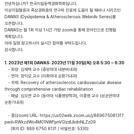
안녕하십니까? 한국지질동맥경화학회입니다.
이상지질혈증과 죽상경화증의 연구와 진료에 도움이 될 웨비나 시리즈인
DAWAS (Dyslipidemia & Atherosclerosis WebinAr Series)를
오픈합니다.
DAWAS는 월 1회 이상 1시간 가량 zoom을 통해 온라인으로 진행될
계획입니다.
아래 일정 참고하시어 실시간 참여를 부탁드립니다.
감사합니다.
1. 2023년 제1회 DAWAS: 2023년 11월 30일(목) 오후 5:30 ~ 6:30
- 좌장: 김재택 교수 (중앙의대 내분비내과)
- 연자: 정익모 교수 (이화의대 순환기내과)
- 주제: Recovery of atherosclerotic cardiovascular disease
through comprehensive cardiac rehabilitation
- 패널: 김오연 교수 (동아대 식품영양학과), 이종영 교수 (성균관의대
순환기내과)
- 줌(zoom) URL:
https://us02web.zoom.us/j/88967508131?
pwd=RWkzdWo4M01NWFpnVGIzdlJkdnNLZz09
(회의 ID: 889 6750 8131 / 비밀번호: 5330)