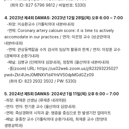
(회의 ID: 827 5796 9812 / 비밀번호: 5330)
4. 2023년 제4회 DAWAS: 2023년 12월 28일(목) 오후 6:00 ~ 7:00
-좌장: 이승환교수 (가톨릭의대 내분비내과)
-연제: Coronary artery calcium score: it is time to actively
accomodate in our practices / 연자: 이은정 교수 (성균관의대
내분비내과)
-연제: 관상동맥칼슘 수치 검사의 임상적 활용과 한계 / 연자: 이장훈 교수
(경북의대 순환기내과)
-패널: 김병규 (인제의대 심장내과), 정창희 (울산의대 내분비내과)
-줌(zoom) URL:
https://us02web.zoom.us/j/82329323502?
pwd=Zkt4UmJ0MlNXV1d4YnVVS0dpMGdGZz09
(회의 ID: 823 2932 3502 / PW: 5330)
5. 2024년 제5회 DAWAS: 2024년 1월 11일(목) 오후 6:00 ~ 7:00
-좌장: 류재춘 선생님 (류재춘 내과의원)
-연자: 연자: 한기훈 교수 (울산의대 심장내과)
-연제: 죽상경화의 시작과 끝: 염증을 중심으로 한 발생기전 업데이트
-패널: 윤종찬 교수 (가톨릭의대 순환기내과), 최재훈 교수 (한양대
생명공학과)