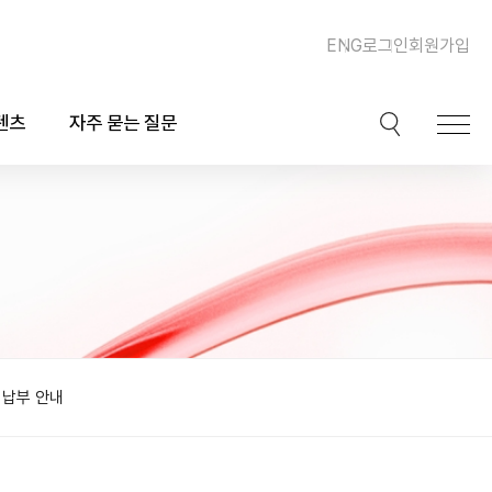
ENG
로그인
회원가입
텐츠
자주 묻는 질문
이션
핫이슈
ook)
동맥경화증 및 심장질환
북
이상지질혈증
채널
비만, 체중조절, 다이어트
비납부 안내