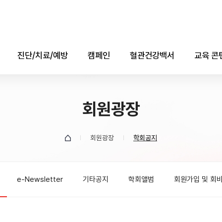
진단/치료/예방
캠페인
혈관건강백서
교육 콘
진단
콜레스테롤의 날
애니메
치료
회원광장
자료실
소책자(e-b
예방
데이터
회원광장
학회공지
유튜브
e-Newsletter
기타공지
학회앨범
회원가입 및 회