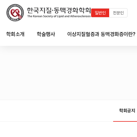
일반인
전문인
학회소개
학술행사
이상지질혈증과 동맥경화증이란?
인사말
최근 학술행사
지질이란?
연혁
학술행사 연혁
이상지질혈증이란?
임원진
국내외 학술일정 달력
동맥경화증이란?
회칙 및 규정
국내외 학술일정 리스트
한국인의 이상지질혈증 현황
시상제도
이상지질혈증/동맥경화와의
심혈관계의 관계
학회공지
학회 출판물
회원가입 안내