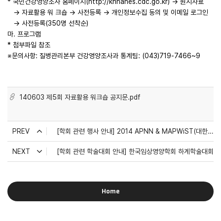
*
국민건강영양조사 홈페이지
(http://knhanes.cdc.go.kr)
→
원시자료
→
자료활용 워 크숍
→
사전등록
→
개인정보수집 동의 및 이메일 로그인
→
사전등록
(350
명 선착순
)
마
.
프로그램
*
첨부파일 참조
※
문의사항
:
질병관리본부 건강영양조사과 통계팀
: (043)719-7466~9
140603 제5회 자료활용 워크숍 공지문.pdf
PREV
[학회 관련 행사 안내] 2014 APNN & MAPWiST(대한여성과학기술인회)
NEXT
[학회 관련 학술대회 안내] 한국임상영양학회 하계학술대회
Home