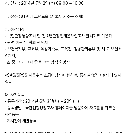
가
.
일시
: 2014
년
7
월
2
일
(
수
) 09:00 ~ 16:30
나
.
장소
: aT
센터 그랜드홀
(
서울시 서초구 소재
)
다
.
참석대상
-
국민건강영양조사 및 청소년건강행태온라인조사 원시자료 이용자
-
관련 기관 및 학회 관계자
-
보건복지부
,
교육부
,
여성가족부
,
교육청
,
질병관리본부 및 시
·
도 보건소
관계자
,
초
·
중
·
고 교 교사 중 워크숍 참석 희망자
※
SAS/SPSS
사용수준 초급이상자에 한하며
,
통계실습은 예정되어 있지
않음
라
.
사전등록
-
등록기간
: 2014
년
6
월
3
일
(
화
) ~ 20
일
(
금
)
-
등록방법
:
국민건강영양조사 홈페이지를 방문하여 자료활용 워크숍
사전등록
게시판에 개별등록