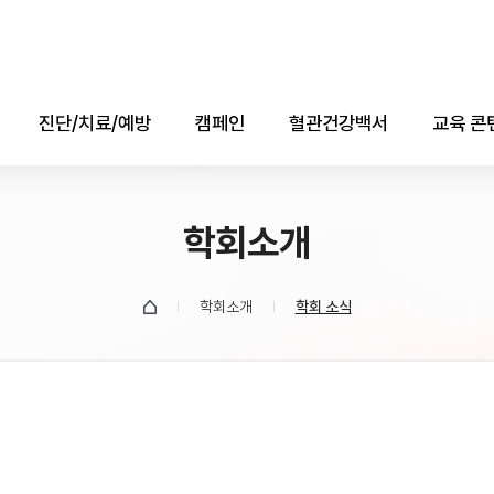
진단/치료/예방
캠페인
혈관건강백서
교육 콘
진단
콜레스테롤의 날
애니메
치료
학회소개
자료실
소책자(e-b
예방
데이터
학회소개
학회 소식
유튜브