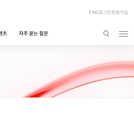
ENG
로그인
회원가입
텐츠
자주 묻는 질문
이션
핫이슈
ook)
동맥경화증 및 심장질환
북
이상지질혈증
채널
비만, 체중조절, 다이어트