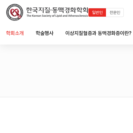
일반인
전문인
학회소개
학술행사
이상지질혈증과 동맥경화증이란?
인사말
최근 학술행사
지질이란?
연혁
학술행사 연혁
이상지질혈증이란?
임원진
국내외 학술일정 달력
동맥경화증이란?
회칙 및 규정
국내외 학술일정 리스트
한국인의 이상지질혈증 현황
시상제도
이상지질혈증/동맥경화와의
심혈관계의 관계
학회 출판물
회원가입 안내