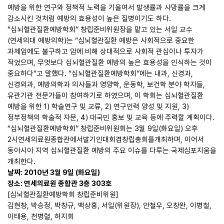
예방을 위한 연구와 정책적 노력을 기울여서 발생률과 사망률을 크게
감소시킨 것처럼 예방의 효용성이 높은 질병이기도 하다.
“심뇌혈관질환예방학회” 창립준비위원장을 맡고 있는 서일 교수
(연세의대 예방의학)는 “심뇌혈관질환 예방은 사회적으로 중요한
과제임에도 불구하고 암에 비해 상대적으로 사회적 관심이나 투자가
적었으며, 무엇보다 심뇌혈관질환 예방의 높은 효용성을 인식하는 것이
중요하다"고 말했다. “심뇌혈관질환예방학회”에는 내과, 신경과,
신경외과, 예방의학과 의사들과 영양학, 운동학, 보건학 분야 학자들,
유관기관 전문가들이 참여하기로 하였으며, 이 학회는 심뇌혈관질환
예방을 위한 1) 학술연구 및 교류, 2) 연구인력 양성 및 지원, 3)
정부정책의 학술적 자문, 4) 대국민 홍보 및 교육 등에 주력할 계획이다.
“심뇌혈관질환예방학회
” 창립준비위원회는 3월 9일(화요일) 오후
2시연세의료원종합관에서발기인대회겸창립총회를개최하며, 이어서
동아시아 지역 심뇌혈관질환 예방의 주요 이슈를 다루는 국제심포지움을
개최한다.
날짜: 2010년 3월 9일 (화요일)
장소
: 연세의료원 종합관 3층 303호
[심뇌혈관질환예방학회 창립준비위원]
김현창, 박승정, 박창규, 백상홍, 서일
(위원장), 안철우, 오창완, 이병철,
이태용, 천병렬, 허지회