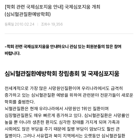
[학회 관련 국제심포지움 안내] 국제심포지움 개최
(심뇌혈관질환예방학회)
등록일 2010.02.24
조회수 19,356
-학회 관련 국제심포지움을 안내하오니 관심 있는 회원분들의 많은 참여
바랍니다.
심뇌혈관질환예방학회 창립총회 및 국제심포지움
전세계적으로 가장 많은 사망원인질환이며 우리나라에서도 급격히
증가하고 있는 심뇌혈관질환 예방을 위하여 관련분야 전문가들이 새로운
학회를 출범한다
.
뇌혈관질환은 현재 우리나라에서 사망원인
1위인 질환이며
심장혈관질환도 매우 빠르게 증가하고 있다. 심뇌혈관질환은 사망률인
높을 뿐 아니라 생존한 환자도 심각한 장애를 가지게 되며 가족과
사회에도 많은 부담을 주기 때문에 질병 부담이 암보다도 훨씬 큰
질병이다. 그러나 서유럽과 북미 지역에서는 오랫동안 심뇌혈관질환